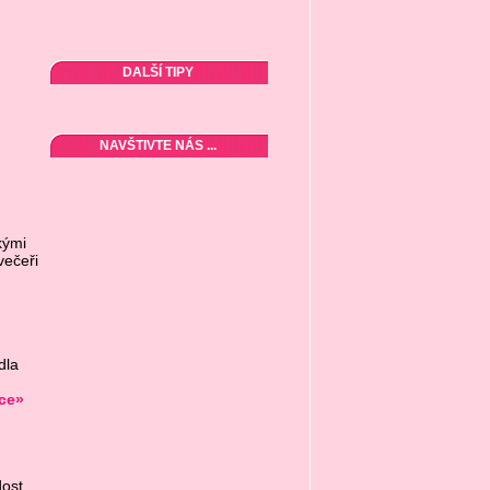
DALŠÍ TIPY
NAVŠTIVTE NÁS ...
kými
večeři
dla
ce»
dost