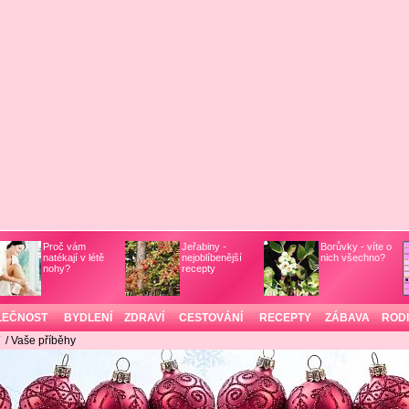
Proč vám
Jeřabiny -
Borůvky - víte o
natékají v létě
nejoblíbenější
nich všechno?
nohy?
recepty
LEČNOST
BYDLENÍ
ZDRAVÍ
CESTOVÁNÍ
RECEPTY
ZÁBAVA
ROD
/
/ Vaše příběhy