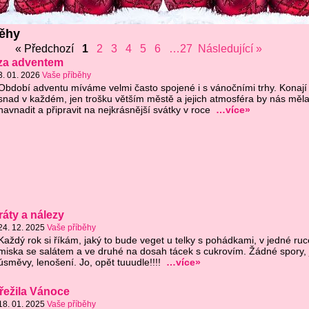
běhy
« Předchozí
1
2
3
4
5
6
…27
Následující »
 za adventem
3. 01. 2026
Vaše příběhy
Období adventu míváme velmi často spojené i s vánočními trhy. Konají
snad v každém, jen trošku větším městě a jejich atmosféra by nás měl
navnadit a připravit na nejkrásnější svátky v roce
…více»
ráty a nálezy
24. 12. 2025
Vaše příběhy
Každý rok si říkám, jaký to bude veget u telky s pohádkami, v jedné ruc
miska se salátem a ve druhé na dosah tácek s cukrovím. Žádné spory, 
úsměvy, lenošení. Jo, opět tuuudle!!!!
…více»
řežila Vánoce
18. 01. 2025
Vaše příběhy