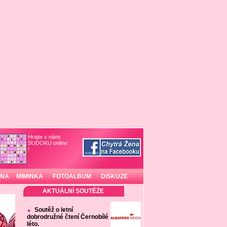
Hrajte s námi
SUDOKU online
!
INA
MIMINKA
FOTOALBUM
DISKUZE
AKTUÁLNÍ SOUTĚŽE
Soutěž o letní
dobrodružné čtení Černobílé
léto.