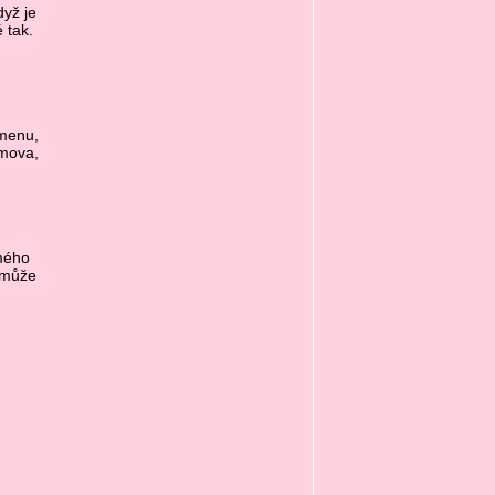
dyž je
 tak.
omenu,
omova,
mého
emůže