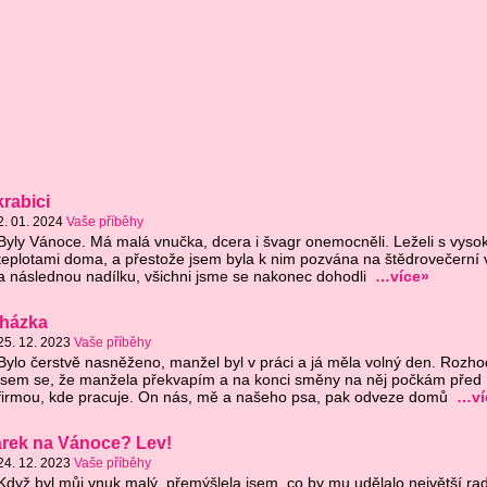
rabici
2. 01. 2024
Vaše příběhy
Byly Vánoce. Má malá vnučka, dcera i švagr onemocněli. Leželi s vyso
teplotami doma, a přestože jsem byla k nim pozvána na štědrovečerní 
a následnou nadílku, všichni jsme se nakonec dohodli
…více»
cházka
25. 12. 2023
Vaše příběhy
Bylo čerstvě nasněženo, manžel byl v práci a já měla volný den. Rozho
jsem se, že manžela překvapím a na konci směny na něj počkám před
firmou, kde pracuje. On nás, mě a našeho psa, pak odveze domů
…ví
árek na Vánoce? Lev!
24. 12. 2023
Vaše příběhy
Když byl můj vnuk malý, přemýšlela jsem, co by mu udělalo největší ra