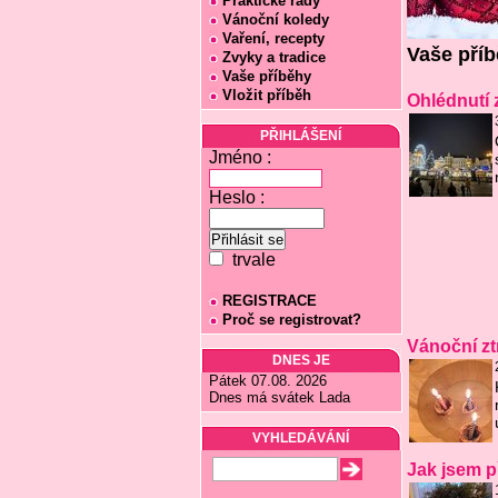
Praktické rady
Vánoční koledy
Vaření, recepty
Vaše pří
Zvyky a tradice
Vaše příběhy
Vložit příběh
Ohlédnutí
PŘIHLÁŠENÍ
Jméno :
Heslo :
trvale
REGISTRACE
Proč se registrovat?
Vánoční zt
DNES JE
Pátek 07.08. 2026
Dnes má svátek Lada
VYHLEDÁVÁNÍ
Jak jsem p