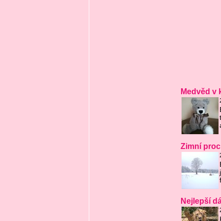
Medvěd v k
Zimní pro
Nejlepší d