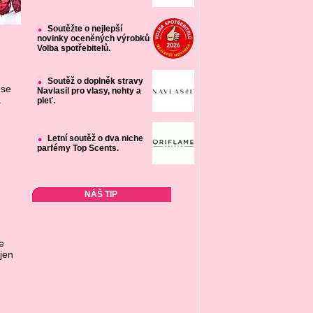
Soutěžte o nejlepší
novinky oceněných výrobků
Volba spotřebitelů.
Soutěž o doplněk stravy
 se
Navlasil pro vlasy, nehty a
a
pleť.
Letní soutěž o dva niche
parfémy Top Scents.
NÁŠ TIP
e
jen