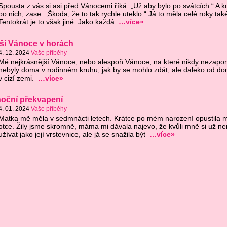
Spousta z vás si asi před Vánocemi říká: „Už aby bylo po svátcích.“ A k
po nich, zase: „Škoda, že to tak rychle uteklo.“ Já to měla celé roky také
Tentokrát je to však jiné. Jako každá
…více»
ší Vánoce v horách
4. 12. 2024
Vaše příběhy
Mé nejkrásnější Vánoce, nebo alespoň Vánoce, na které nikdy nezap
nebyly doma v rodinném kruhu, jak by se mohlo zdát, ale daleko od d
v cizí zemi.
…více»
oční překvapení
4. 01. 2024
Vaše příběhy
Matka mě měla v sedmnácti letech. Krátce po mém narození opustila 
otce. Žily jsme skromně, máma mi dávala najevo, že kvůli mně si už n
užívat jako její vrstevnice, ale já se snažila být
…více»