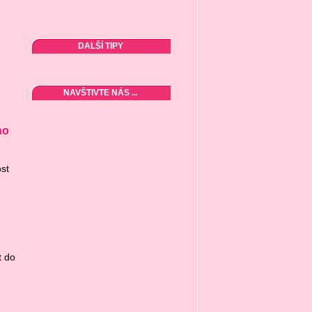
DALŠÍ TIPY
NAVŠTIVTE NÁS ...
ho
st
t do