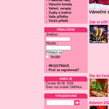
Praktické rady
Vánoční koledy
Vaření, recepty
Vánoční s
Zvyky a tradice
Vaše příběhy
Vložit příběh
Jak si užít 
PŘIHLÁŠENÍ
Jméno :
Heslo :
trvale
REGISTRACE
Proč se registrovat?
Sto let č
DNES JE
Čtvrtek 06.08. 2026
Dnes má svátek Oldřiška
VYHLEDÁVÁNÍ
Advent 20