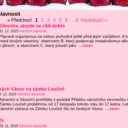
lavnosti
« Předchozí
1
2
3
4
5
6
…9
Následující »
Silvestra, abyste se cítili dobře
31. 12. 2025
Vánoční slavnosti
Připravit organismus na oslavu jevhodné ještě před jejím začátkem. A t
hned dvojími vitamíny: vitamínem B, který podporuje metabolismus alk
v játrech, a vitamínem C, který působí jako
…více»
eských Vánoc na zámku Loučeň
8. 12. 2025
Vánoční slavnosti
Adventní a Vánoční prohlídky v podobě Příběhu vánočního stromečku 
Zámku Loučeň proběhnou od 17.listopadu tohoto roku do 17.ledna. Le
vánoční výstava na Zámku Loučeň Sto let českých Vánoc
…více»
25
29. 11. 2025
Vánoční slavnosti