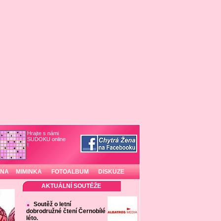
Hrajte s námi
SUDOKU online
!
INA
MIMINKA
FOTOALBUM
DISKUZE
AKTUÁLNÍ SOUTĚŽE
Soutěž o letní
dobrodružné čtení Černobílé
léto.