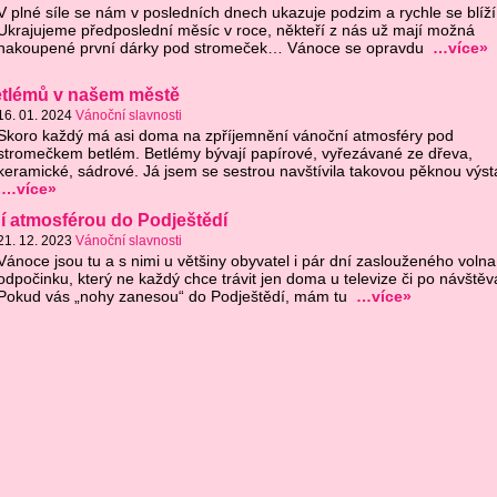
V plné síle se nám v posledních dnech ukazuje podzim a rychle se blíží
Ukrajujeme předposlední měsíc v roce, někteří z nás už mají možná
nakoupené první dárky pod stromeček… Vánoce se opravdu
…více»
etlémů v našem městě
16. 01. 2024
Vánoční slavnosti
Skoro každý má asi doma na zpříjemnění vánoční atmosféry pod
stromečkem betlém. Betlémy bývají papírové, vyřezávané ze dřeva,
keramické, sádrové. Já jsem se sestrou navštívila takovou pěknou výst
…více»
í atmosférou do Podještědí
21. 12. 2023
Vánoční slavnosti
Vánoce jsou tu a s nimi u většiny obyvatel i pár dní zaslouženého volna
odpočinku, který ne každý chce trávit jen doma u televize či po návštěv
Pokud vás „nohy zanesou“ do Podještědí, mám tu
…více»