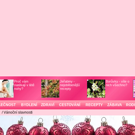
Proč vám
Jeřabiny -
Borůvky - víte o
natékají v létě
nejoblíbenější
nich všechno?
nohy?
recepty
LEČNOST
BYDLENÍ
ZDRAVÍ
CESTOVÁNÍ
RECEPTY
ZÁBAVA
ROD
/
/ Vánoční slavnosti