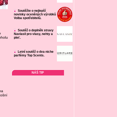
Soutěžte o nejlepší
novinky oceněných výrobků
Volba spotřebitelů.
Soutěž o doplněk stravy
o
Navlasil pro vlasy, nehty a
oholu
pleť.
Letní soutěž o dva niche
parfémy Top Scents.
NÁŠ TIP
na
tošní