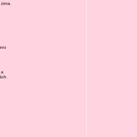
 zima.
avu
 a
ách.