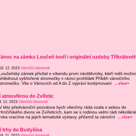
noc na zámku Loučeň tvoří i originální ozdoby Tříkrálové
18. 12. 2023
Vánoční slavnosti
Loučeňský zámek přivítal o víkendu první návštěvníky, kteří měli možno
shlédnout vyšňořené stromečky v rámci prohlídek Příběh vánočního
stromečku. Vše o Vánocích od A do Z vypráví kostýmovaní
…více»
 atmosférou do Zvířetic
3. 12. 2023
Vánoční slavnosti
V této předvánoční pozvánce bych všechny ráda vzala s sebou do
Hrnčířského dvora ve Zvířeticích, kam se s rodinou velmi rádi několikrá
roka vracíme na jejich tematické výstavy, přičemž ta vánoční
…více»
 trhy do Budyšína
16. 11. 2023
Vánoční slavnosti