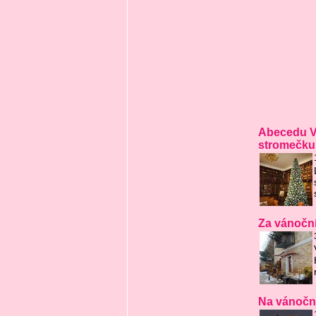
Abecedu Vá
stromečku
Za vánoční
Na vánoční